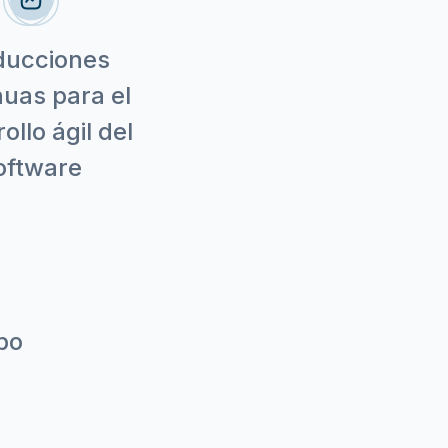
ducciones
nuas para el
ollo ágil del
oftware
po