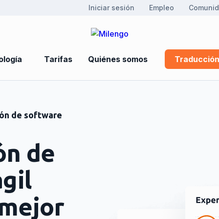
Iniciar sesión
Empleo
Comuni
logía
Tarifas
Quiénes somos
Traducción
ión de software
ón de
gil
 mejor