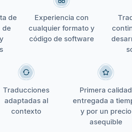
ta de
Experiencia con
Tra
n de
cualquier formato y
conti
y
código de software
desarr
s
s
Traducciones
Primera calidad
adaptadas al
entregada a tiem
contexto
y por un precio
asequible