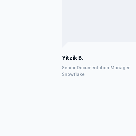
ngo è un vero e
lice fornitore di
Yitzik B.
Senior Documentation Manager
Snowflake