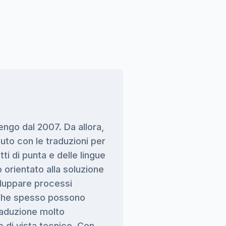
ngo dal 2007. Da allora,
Siamo un'azienda 
nuto con le traduzioni per
abbiamo bisogno di
tti di punta e delle lingue
fondamentale che
o orientato alla soluzione
consegnati in tem
iluppare processi
fornitore di servi
e che spesso possono
possiamo contare
raduzione molto
un’agenzia rapida
 di vista tecnico. Con
supporto per tutt