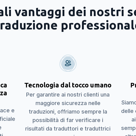
ali vantaggi dei nostri se
traduzione professional
ica
Tecnologia dal tocco umano
P
nza
Per garantire ai nostri clienti una
Siamo
maggiore sicurezza nelle
dace e
delle
traduzioni, offriamo sempre la
ficiale
a
possibilità di far verificare i
e
sempl
risultati da traduttori e traduttrici
ti