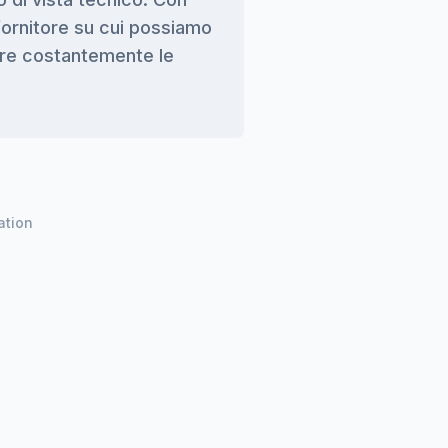
ornitore su cui possiamo
Le consegne sono
are costantemente le
particolare, la c
onesta: siamo da
Joachim H.
ation
Redattore tecnico
OPEN MIND