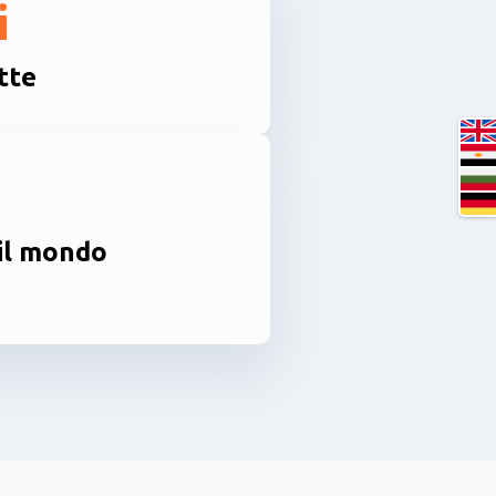
i
tte
 il mondo