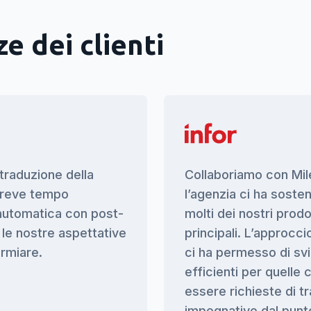
e dei clienti
traduzione della
Collaboriamo con Mile
 breve tempo
l’agenzia ci ha soste
 automatica con post-
molti dei nostri prodo
 le nostre aspettative
principali. L’approcci
armiare.
ci ha permesso di sv
efficienti per quell
essere richieste di t
impegnative dal punto