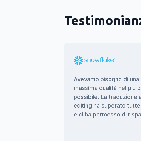
Testimonianz
ci di Milengo da
Avevamo bisogno di una 
llaborare con un
massima qualità nel più
vizio al cliente è
possibile. La traduzione
pre traduzioni di
editing ha superato tutte
egna brevissimi.
e ci ha permesso di risp
azione di molte
 in molte lingue e
dattamento al