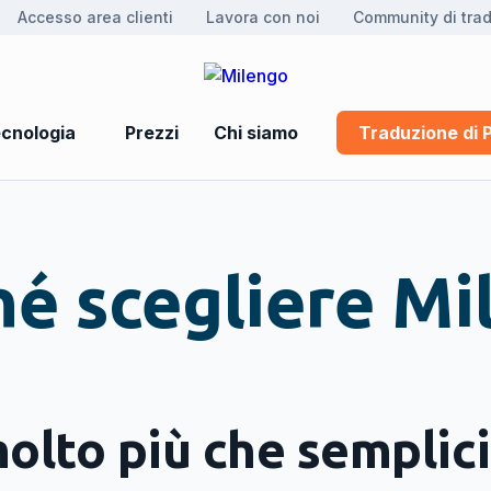
Accesso area clienti
Lavora con noi
Community di trad
cnologia
Prezzi
Chi siamo
Traduzione di 
hé scegliere Mi
lto più che semplici