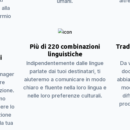
altr
umani.
 alla
armio
Più di 220 combinazioni
Trad
linguistiche
i
Indipendentemente dalle lingue
Da v
parlate dai tuoi destinatari, ti
doc
manager
aiuteremo a comunicare in modo
abbia
are
chiaro e fluente nella loro lingua e
mod
zione.
nelle loro preferenze culturali.
dif
amo
prod
iere lo
zione
la tua