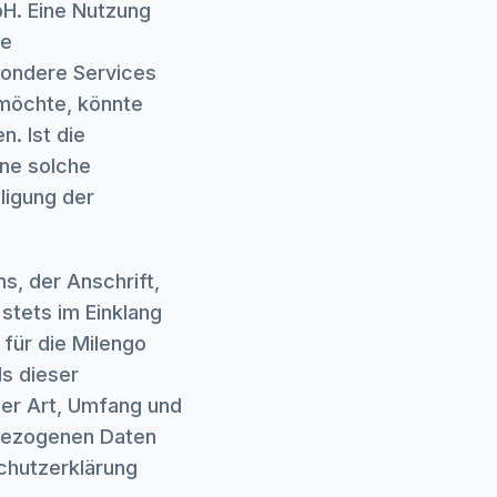
bH. Eine Nutzung
be
sondere Services
möchte, könnte
. Ist die
ine solche
ligung der
, der Anschrift,
stets im Einklang
für die Milengo
s dieser
er Art, Umfang und
bezogenen Daten
chutzerklärung