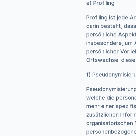
e) Profiling
Profiling ist jede
darin besteht, da
persönliche Aspekt
insbesondere, um A
persönlicher Vorlie
Ortswechsel dieser
f) Pseudonymisier
Pseudonymisierung 
welche die person
mehr einer spezif
zusätzlichen Info
organisatorischen 
personenbezogenen D