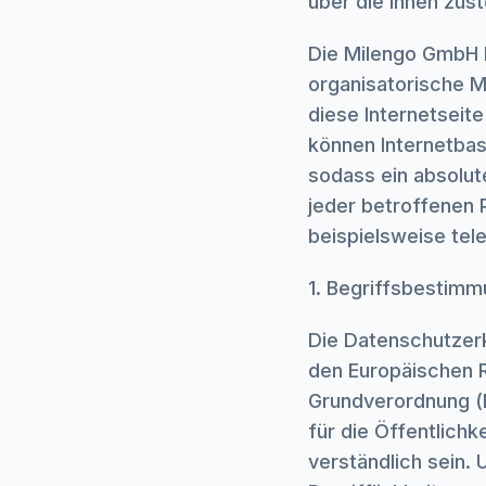
über die ihnen zus
Die Milengo GmbH h
organisatorische 
diese Internetseit
können Internetbas
sodass ein absolut
jeder betroffenen 
beispielsweise tele
1. Begriffsbestim
Die Datenschutzerk
den Europäischen R
Grundverordnung (
für die Öffentlich
verständlich sein.